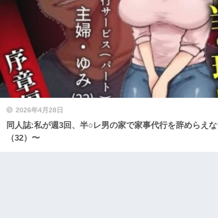
2026年4月28日
同人誌:私が週3回、半○レ男の家で家事代行を辞めらえ
（32）〜