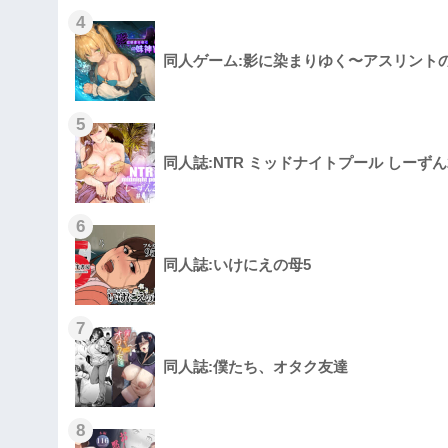
4
同人ゲーム:影に染まりゆく〜アスリント
5
同人誌:NTR ミッドナイトプール しーずん2
6
同人誌:いけにえの母5
7
同人誌:僕たち、オタク友達
8