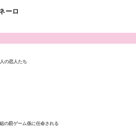
ネーロ
0人の恋人たち
人組の罰ゲーム係に任命される