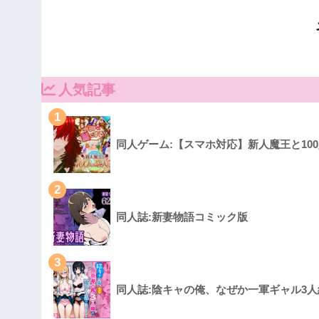
人気記事
1
同人ゲーム:【スマホ対応】新人魔王と10
2
同人誌:新妻物語コミック版
3
同人誌:陰キャの俺、なぜか一軍ギャル3