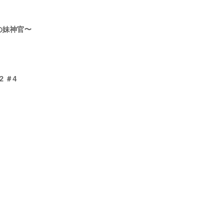
の妹神官〜
 ＃4