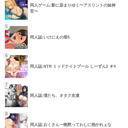
同人ゲーム:影に染まりゆく〜アスリントの妹神
官〜
5
同人誌:いけにえの母5
6
同人誌:NTR ミッドナイトプール しーずん2 ＃4
7
同人誌:僕たち、オタク友達
8
同人誌:おくさん一晩黙ってわしに抱かれぇな