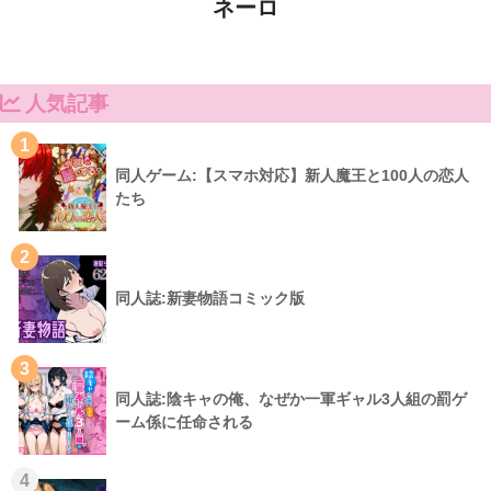
ネーロ
人気記事
1
同人ゲーム:【スマホ対応】新人魔王と100人の恋人
たち
2
同人誌:新妻物語コミック版
3
同人誌:陰キャの俺、なぜか一軍ギャル3人組の罰ゲ
ーム係に任命される
4